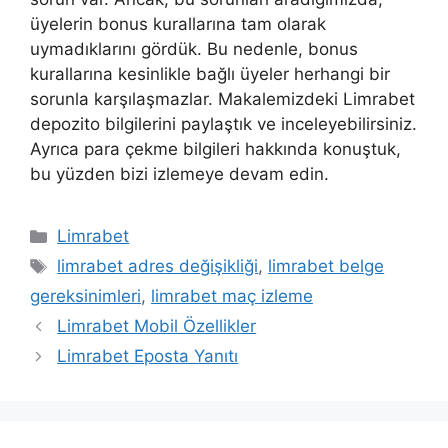
üyelerin bonus kurallarına tam olarak
uymadıklarını gördük. Bu nedenle, bonus
kurallarına kesinlikle bağlı üyeler herhangi bir
sorunla karşılaşmazlar. Makalemizdeki Limrabet
depozito bilgilerini paylaştık ve inceleyebilirsiniz.
Ayrıca para çekme bilgileri hakkında konuştuk,
bu yüzden bizi izlemeye devam edin.
Kategoriler
Limrabet
Etiketler
limrabet adres değişikliği
,
limrabet belge
gereksinimleri
,
limrabet maç izleme
Limrabet Mobil Özellikler
Limrabet Eposta Yanıtı