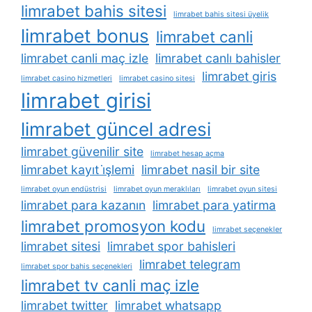
limrabet bahis sitesi
limrabet bahis sitesi üyelik
limrabet bonus
limrabet canli
limrabet canli maç izle
limrabet canlı bahisler
limrabet giris
limrabet casino hizmetleri
limrabet casino sitesi
limrabet girisi
limrabet güncel adresi
limrabet güvenilir site
limrabet hesap açma
limrabet kayıt i̇şlemi
limrabet nasil bir site
limrabet oyun endüstrisi
limrabet oyun meraklıları
limrabet oyun sitesi
limrabet para kazanın
limrabet para yatirma
limrabet promosyon kodu
limrabet seçenekler
limrabet sitesi
limrabet spor bahisleri
limrabet telegram
limrabet spor bahis seçenekleri
limrabet tv canli maç izle
limrabet twitter
limrabet whatsapp