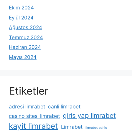
Ekim 2024
Eylül 2024
Ağustos 2024
Temmuz 2024
Haziran 2024
Mayıs 2024
Etiketler
adresi limrabet
canli limrabet
giris yap limrabet
casino sitesi limrabet
kayit limrabet
Limrabet
limrabet bahis