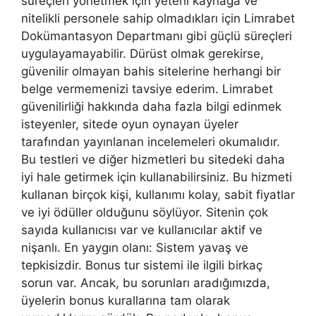
süreçleri yönetmek için yeterli kaynağa ve
nitelikli personele sahip olmadıkları için Limrabet
Dokümantasyon Departmanı gibi güçlü süreçleri
uygulayamayabilir. Dürüst olmak gerekirse,
güvenilir olmayan bahis sitelerine herhangi bir
belge vermemenizi tavsiye ederim. Limrabet
güvenilirliği hakkında daha fazla bilgi edinmek
isteyenler, sitede oyun oynayan üyeler
tarafından yayınlanan incelemeleri okumalıdır.
Bu testleri ve diğer hizmetleri bu sitedeki daha
iyi hale getirmek için kullanabilirsiniz. Bu hizmeti
kullanan birçok kişi, kullanımı kolay, sabit fiyatlar
ve iyi ödüller olduğunu söylüyor. Sitenin çok
sayıda kullanıcısı var ve kullanıcılar aktif ve
nişanlı. En yaygın olanı: Sistem yavaş ve
tepkisizdir. Bonus tur sistemi ile ilgili birkaç
sorun var. Ancak, bu sorunları aradığımızda,
üyelerin bonus kurallarına tam olarak