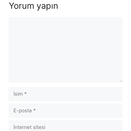
Yorum yapın
Yorum
İsim
E-
posta
İnternet