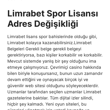
Limrabet Spor Lisansı
Adres Değişikliği
Limrabet lisans spor bahislerinde olduğu gibi,
Limrabet kolayca kazanabilirsiniz.Limrabet
Belgeleri Gerekli belge gerekli belgeyi
gerektiriyorsa, bazı kişiler korkabilir ve korkabilir.
Mevcut sistemde yanlış bir şey olduğunu ima
etmeye çalışmıyoruz. Çevrimiçi casino hakkında
bilen biriyle konuşursanız, bunun uzun zamandır
devam ettiğini ve oynayacak birçok iyi ve
güvenilir web sitesi olduğunu söyleyeceklerdir.
Uzmanlar tarafından seçilen uzmanlar Limrabet
gazetelerine baktılar. Tüm dijital izler silindi,
hiçbir şey kalmadı. Yeni oyun siteleri, bu