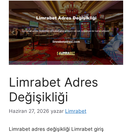
Limrabet Adres
Değişikliği
Haziran 27, 2026
yazar
Limrabet
Limrabet adres değişikliği Limrabet giriş