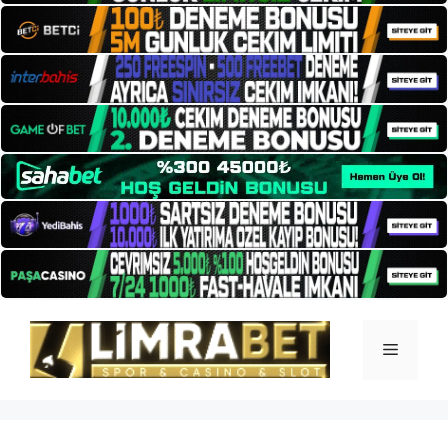
İçeriğe
atla
Menü