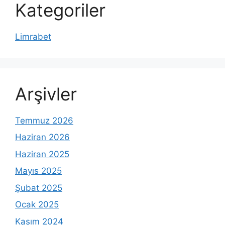
Kategoriler
Limrabet
Arşivler
Temmuz 2026
Haziran 2026
Haziran 2025
Mayıs 2025
Şubat 2025
Ocak 2025
Kasım 2024