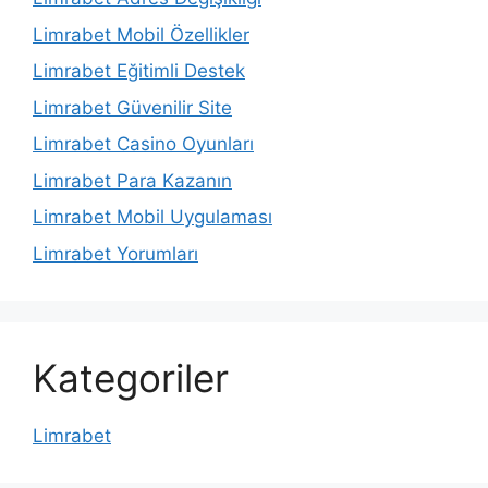
Limrabet Mobil Özellikler
Limrabet Eğitimli Destek
Limrabet Güvenilir Site
Limrabet Casino Oyunları
Limrabet Para Kazanın
Limrabet Mobil Uygulaması
Limrabet Yorumları
Kategoriler
Limrabet