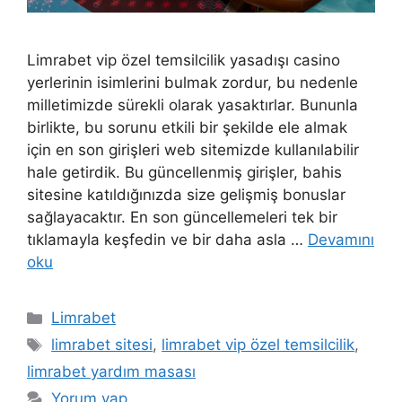
Limrabet vip özel temsilcilik yasadışı casino
yerlerinin isimlerini bulmak zordur, bu nedenle
milletimizde sürekli olarak yasaktırlar. Bununla
birlikte, bu sorunu etkili bir şekilde ele almak
için en son girişleri web sitemizde kullanılabilir
hale getirdik. Bu güncellenmiş girişler, bahis
sitesine katıldığınızda size gelişmiş bonuslar
sağlayacaktır. En son güncellemeleri tek bir
tıklamayla keşfedin ve bir daha asla …
Devamını
oku
Kategoriler
Limrabet
Etiketler
limrabet sitesi
,
limrabet vip özel temsilcilik
,
limrabet yardım masası
Yorum yap