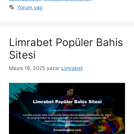
Yorum yap
Limrabet Popüler Bahis
Sitesi
Mayıs 16, 2025
yazar
Limrabet