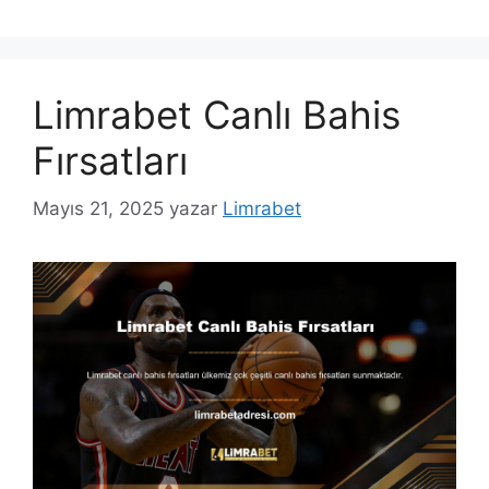
Limrabet Canlı Bahis
Fırsatları
Mayıs 21, 2025
yazar
Limrabet