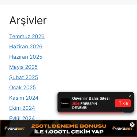
Arşivler
Temmuz 2026
Haziran 2026
Haziran 2025
Mayıs 2025
Şubat 2025
Ocak 2025
Kasım 2024
Ekim 2024
Eylül 2024
×
Ağustos 2024