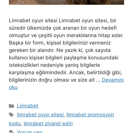
Limrabet oyun sitesi Limrabet oyun sitesi, bir
süredir ülkemizde çok aranan bir oyun hedefi
olmuştur ve çeşitli oyun meraklılarına hitap eder.
Başka bir form, kişisel bilgilerinizi vermeniz
gereken bir alandır. Ne yazık ki, çok sayıda
kullanıcı kişisel bilgileri paylaşma konusundaki
isteksizlikleri nedeniyle yanlış bilgilerle
karşılaşma eğilimindedir. Ancak, belirtildiği gibi,
bilgilerinizin doğru olması ve size ait …
Devamını
oku
Kategoriler
Limrabet
Etiketler
limrabet oyun sitesi
,
limrabet promosyon
kodu
,
limrabet ziyaret edin
Yorum yap