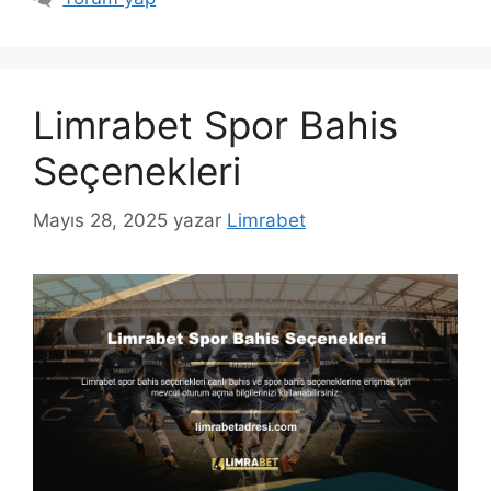
Limrabet Spor Bahis
Seçenekleri
Mayıs 28, 2025
yazar
Limrabet