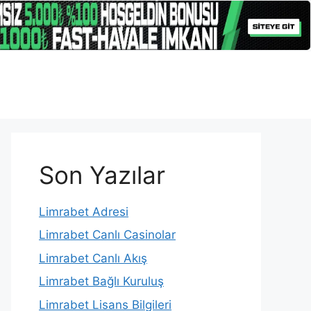
Son Yazılar
Limrabet Adresi
Limrabet Canlı Casinolar
Limrabet Canlı Akış
Limrabet Bağlı Kuruluş
Limrabet Lisans Bilgileri