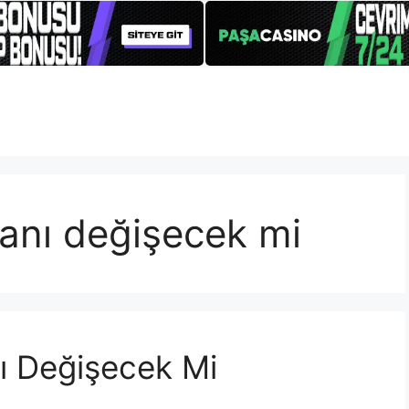
ranı değişecek mi
ı Değişecek Mi