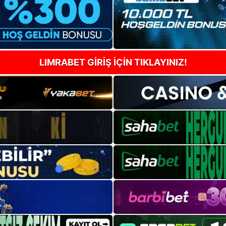
LIMRABET GİRİŞ İÇİN TIKLAYINIZ!