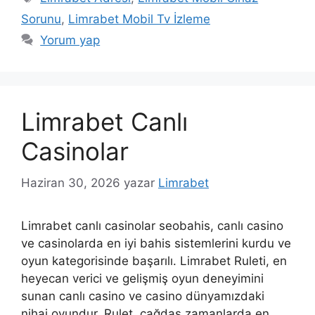
Sorunu
,
Limrabet Mobil Tv İzleme
Yorum yap
Limrabet Canlı
Casinolar
Haziran 30, 2026
yazar
Limrabet
Limrabet canlı casinolar seobahis, canlı casino
ve casinolarda en iyi bahis sistemlerini kurdu ve
oyun kategorisinde başarılı. Limrabet Ruleti, en
heyecan verici ve gelişmiş oyun deneyimini
sunan canlı casino ve casino dünyamızdaki
nihai oyundur. Rulet, çağdaş zamanlarda en