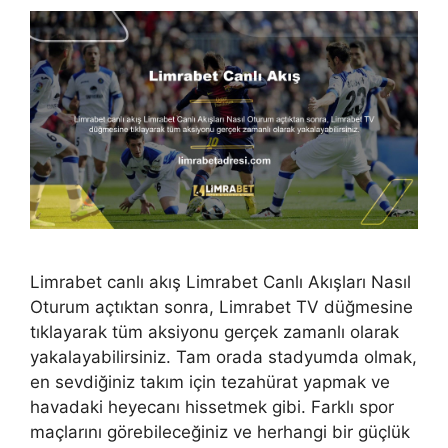
Limrabet canlı akış Limrabet Canlı Akışları Nasıl
Oturum açtıktan sonra, Limrabet TV düğmesine
tıklayarak tüm aksiyonu gerçek zamanlı olarak
yakalayabilirsiniz. Tam orada stadyumda olmak,
en sevdiğiniz takım için tezahürat yapmak ve
havadaki heyecanı hissetmek gibi. Farklı spor
maçlarını görebileceğiniz ve herhangi bir güçlük