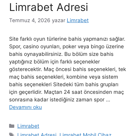
Limrabet Adresi
Temmuz 4, 2026
yazar
Limrabet
Site farklı oyun türlerine bahis yapmanızı sağlar.
Spor, casino oyunları, poker veya bingo üzerine
bahis oynayabilirsiniz. Bu bölüm size bahis
yaptığınız bölüm için farklı seçenekler
gösterecektir. Maç öncesi bahis seçenekleri, tek
maç bahis seçenekleri, kombine veya sistem
bahis seçenekleri Sitedeki tüm bahis grupları
için geçerlidir. Maçtan 24 saat öncesinden maç
sonrasına kadar istediğiniz zaman spor …
Devamını oku
Kategoriler
Limrabet
Etiketler
Limrabet Adresi
,
Limrabet Mobil Cihaz