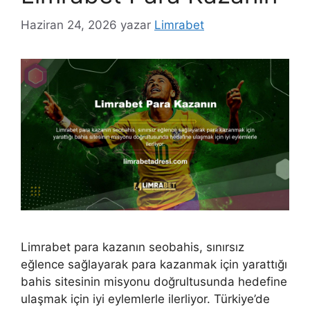
Haziran 24, 2026
yazar
Limrabet
Limrabet para kazanın seobahis, sınırsız
eğlence sağlayarak para kazanmak için yarattığı
bahis sitesinin misyonu doğrultusunda hedefine
ulaşmak için iyi eylemlerle ilerliyor. Türkiye’de