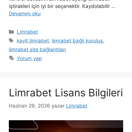
iştirakleri için iyi bir seçenektir. Kaydolabilir …
Devamını oku
Kategoriler
Limrabet
Etiketler
kayit limrabet
,
limrabet bağlı kuruluş
,
limrabet site bağlantıları
Yorum yap
Limrabet Lisans Bilgileri
Haziran 29, 2026
yazar
Limrabet