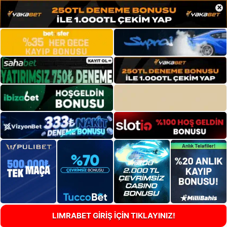
×
LIMRABET GİRİŞ İÇİN TIKLAYINIZ!