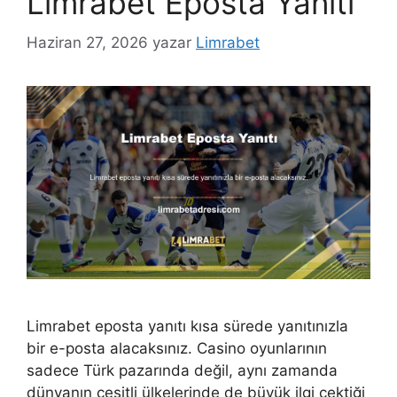
Limrabet Eposta Yanıtı
Haziran 27, 2026
yazar
Limrabet
Limrabet eposta yanıtı kısa sürede yanıtınızla
bir e-posta alacaksınız. Casino oyunlarının
sadece Türk pazarında değil, aynı zamanda
dünyanın çeşitli ülkelerinde de büyük ilgi çektiği