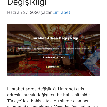
Değişikliği
Haziran 27, 2026
yazar
Limrabet
Limrabet adres değişikliği Limrabet giriş
adresini sık sık değiştiren bir bahis sitesidir.
Türkiye’deki bahis sitesi bu sitede olan her
şeyden etkilenmektedir. Yasadışı faaliyetler için