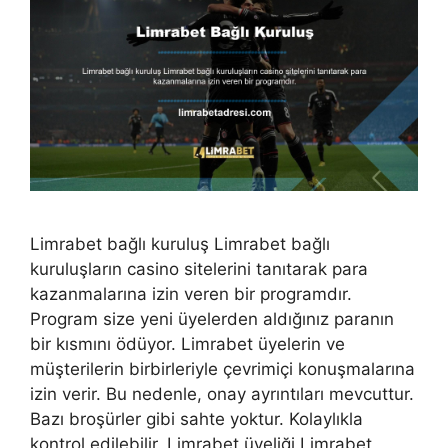
Limrabet bağlı kuruluş Limrabet bağlı
kuruluşların casino sitelerini tanıtarak para
kazanmalarına izin veren bir programdır.
Program size yeni üyelerden aldığınız paranın
bir kısmını ödüyor. Limrabet üyelerin ve
müşterilerin birbirleriyle çevrimiçi konuşmalarına
izin verir. Bu nedenle, onay ayrıntıları mevcuttur.
Bazı broşürler gibi sahte yoktur. Kolaylıkla
kontrol edilebilir. Limrabet üyeliği Limrabet