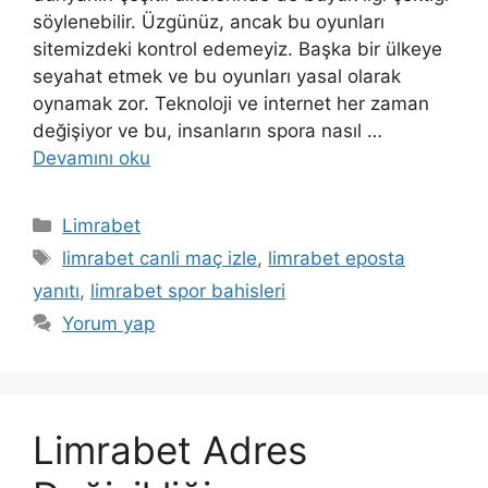
söylenebilir. Üzgünüz, ancak bu oyunları
sitemizdeki kontrol edemeyiz. Başka bir ülkeye
seyahat etmek ve bu oyunları yasal olarak
oynamak zor. Teknoloji ve internet her zaman
değişiyor ve bu, insanların spora nasıl …
Devamını oku
Kategoriler
Limrabet
Etiketler
limrabet canli maç izle
,
limrabet eposta
yanıtı
,
limrabet spor bahisleri
Yorum yap
Limrabet Adres