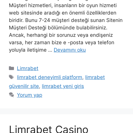
Müşteri hizmetleri, insanların bir oyun hizmeti
web sitesinde aradığı en önemli özelliklerden
biridir. Bunu 7-24 müşteri desteği sunan Sitenin
Müşteri Desteği bölümünde bulabilirsiniz.
Ancak, herhangi bir sorunuz veya endişeniz
varsa, her zaman bize e -posta veya telefon
yoluyla iletişime …
Devamını oku
Kategoriler
Limrabet
Etiketler
limrabet deneyimli platform
,
limrabet
güvenilir site
,
limrabet yeni giris
Yorum yap
Limrabet Casino