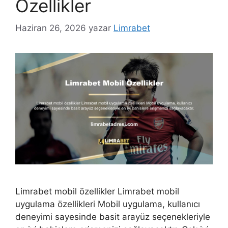
Özellikler
Haziran 26, 2026
yazar
Limrabet
Limrabet mobil özellikler Limrabet mobil
uygulama özellikleri Mobil uygulama, kullanıcı
deneyimi sayesinde basit arayüz seçenekleriyle