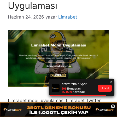
Uygulaması
Haziran 24, 2026
yazar
Limrabet
Limrabet mobil uygulaması Limrabet Twitter
×
kaydı, iOS için kullanılabilecek tüm mobil
uygulamaları bulmak için gerekli değildir,