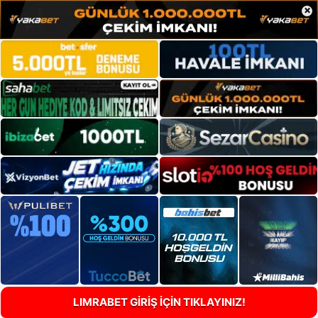
×
LIMRABET GİRİŞ İÇİN TIKLAYINIZ!