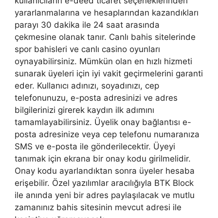
kullanıcıların e-deed ticaret seçeneklerinden
yararlanmalarına ve hesaplarından kazandıkları
parayı 30 dakika ile 24 saat arasında
çekmesine olanak tanır. Canlı bahis sitelerinde
spor bahisleri ve canlı casino oyunları
oynayabilirsiniz. Mümkün olan en hızlı hizmeti
sunarak üyeleri için iyi vakit geçirmelerini garanti
eder. Kullanıcı adınızı, soyadınızı, cep
telefonunuzu, e-posta adresinizi ve adres
bilgilerinizi girerek kaydın ilk adımını
tamamlayabilirsiniz. Üyelik onay bağlantısı e-
posta adresinize veya cep telefonu numaranıza
SMS ve e-posta ile gönderilecektir. Üyeyi
tanımak için ekrana bir onay kodu girilmelidir.
Onay kodu ayarlandıktan sonra üyeler hesaba
erişebilir. Özel yazılımlar aracılığıyla BTK Block
ile anında yeni bir adres paylaşılacak ve mutlu
zamanınız bahis sitesinin mevcut adresi ile