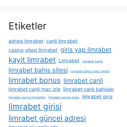
Etiketler
adresi limrabet
canli limrabet
giris yap limrabet
casino sitesi limrabet
kayit limrabet
Limrabet
limrabet bahis
limrabet bahis sitesi
limrabet bahis sitesi üyelik
limrabet bonus
limrabet canli
limrabet canli maç izle
limrabet canlı bahisler
limrabet giris
limrabet casino hizmetleri
limrabet casino sitesi
limrabet girisi
limrabet güncel adresi