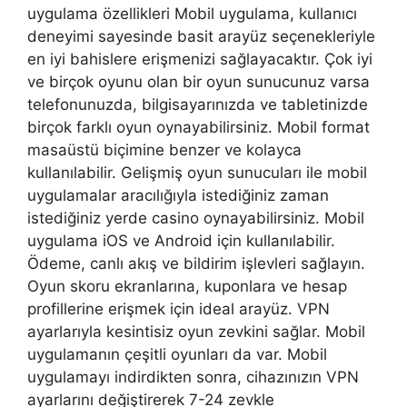
uygulama özellikleri Mobil uygulama, kullanıcı
deneyimi sayesinde basit arayüz seçenekleriyle
en iyi bahislere erişmenizi sağlayacaktır. Çok iyi
ve birçok oyunu olan bir oyun sunucunuz varsa
telefonunuzda, bilgisayarınızda ve tabletinizde
birçok farklı oyun oynayabilirsiniz. Mobil format
masaüstü biçimine benzer ve kolayca
kullanılabilir. Gelişmiş oyun sunucuları ile mobil
uygulamalar aracılığıyla istediğiniz zaman
istediğiniz yerde casino oynayabilirsiniz. Mobil
uygulama iOS ve Android için kullanılabilir.
Ödeme, canlı akış ve bildirim işlevleri sağlayın.
Oyun skoru ekranlarına, kuponlara ve hesap
profillerine erişmek için ideal arayüz. VPN
ayarlarıyla kesintisiz oyun zevkini sağlar. Mobil
uygulamanın çeşitli oyunları da var. Mobil
uygulamayı indirdikten sonra, cihazınızın VPN
ayarlarını değiştirerek 7-24 zevkle