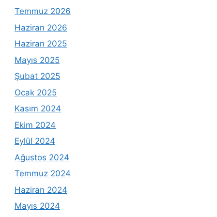
Temmuz 2026
Haziran 2026
Haziran 2025
Mayıs 2025
Şubat 2025
Ocak 2025
Kasım 2024
Ekim 2024
Eylül 2024
Ağustos 2024
Temmuz 2024
Haziran 2024
Mayıs 2024