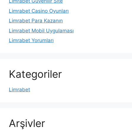
Limrabet Güvenilir Site
Limrabet Casino Oyunları
Limrabet Para Kazanın
Limrabet Mobil Uygulaması
Limrabet Yorumları
Kategoriler
Limrabet
Arşivler