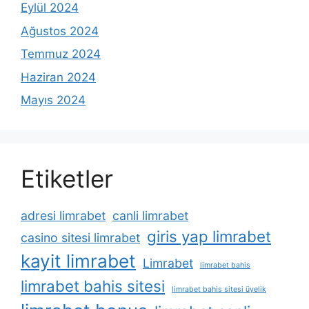
Eylül 2024
Ağustos 2024
Temmuz 2024
Haziran 2024
Mayıs 2024
Etiketler
adresi limrabet
canli limrabet
giris yap limrabet
casino sitesi limrabet
kayit limrabet
Limrabet
limrabet bahis
limrabet bahis sitesi
limrabet bahis sitesi üyelik