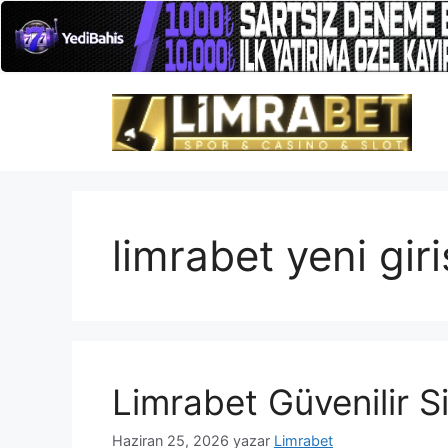
İçeriğe
atla
limrabet yeni giri
Limrabet Güvenilir S
Haziran 25, 2026
yazar
Limrabet