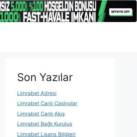
Son Yazılar
Limrabet Adresi
Limrabet Canlı Casinolar
Limrabet Canlı Akış
Limrabet Bağlı Kuruluş
Limrabet Lisans Bilgileri