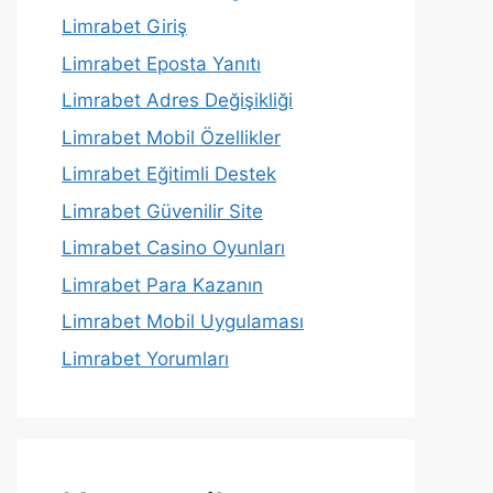
Limrabet Giriş
Limrabet Eposta Yanıtı
Limrabet Adres Değişikliği
Limrabet Mobil Özellikler
Limrabet Eğitimli Destek
Limrabet Güvenilir Site
Limrabet Casino Oyunları
Limrabet Para Kazanın
Limrabet Mobil Uygulaması
Limrabet Yorumları