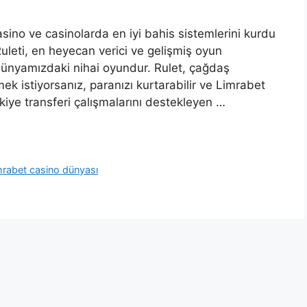
asino ve casinolarda en iyi bahis sistemlerini kurdu
uleti, en heyecan verici ve gelişmiş oyun
dünyamızdaki nihai oyundur. Rulet, çağdaş
k istiyorsanız, paranızı kurtarabilir ve Limrabet
akiye transferi çalışmalarını destekleyen …
mrabet casino dünyası