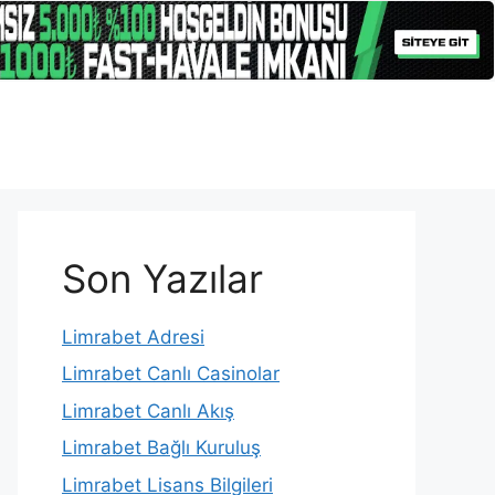
Son Yazılar
Limrabet Adresi
Limrabet Canlı Casinolar
Limrabet Canlı Akış
Limrabet Bağlı Kuruluş
Limrabet Lisans Bilgileri