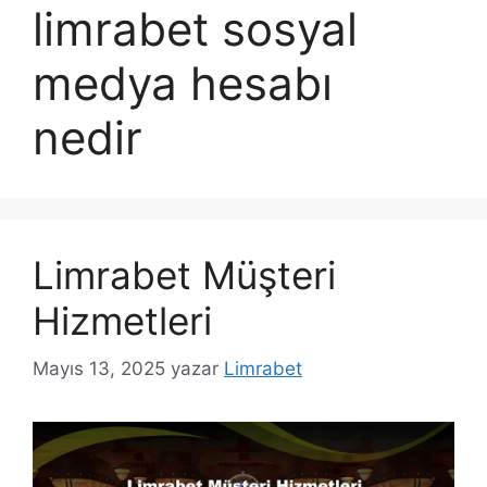
limrabet sosyal
medya hesabı
nedir
Limrabet Müşteri
Hizmetleri
Mayıs 13, 2025
yazar
Limrabet