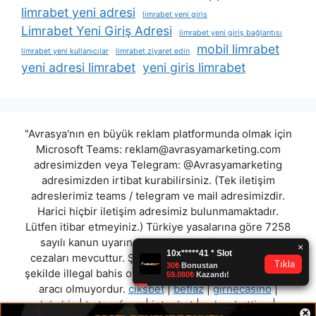
limrabet yeni adresi
limrabet yeni giris
Limrabet Yeni Giriş Adresi
limrabet yeni giriş bağlantısı
mobil limrabet
limrabet yeni kullanıcılar
limrabet ziyaret edin
yeni adresi limrabet
yeni giris limrabet
"Avrasya'nın en büyük reklam platformunda olmak için
Microsoft Teams:
reklam@avrasyamarketing.com
adresimizden veya Telegram: @Avrasyamarketing
adresimizden irtibat kurabilirsiniz. (Tek iletişim
adreslerimiz teams / telegram ve mail adresimizdir.
Harici hiçbir iletişim adresimiz bulunmamaktadır.
Lütfen itibar etmeyiniz.) Türkiye yasalarına göre 7258
sayılı kanun uyarınca yasa dışı bahis oynamanın
cezaları mevcuttur. Şu an bulunduğunuz site hiç bir
şekilde illegal bahis oyunları oynatmıyor ve oynamaya
aracı olmuyordur.
ciksbet
|
betlaz
|
girnecasino
|
lgbahis
|
betperform
|
jetgobet
|
galaxybetting
|
×