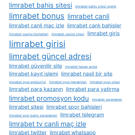
limrabet bahis sitesi
limrabet bahis sitesi üyelik
limrabet bonus
limrabet canli
limrabet canli maç izle
limrabet canlı bahisler
limrabet giris
limrabet casino hizmetleri
limrabet casino sitesi
limrabet girisi
limrabet güncel adresi
limrabet güvenilir site
limrabet hesap açma
limrabet kayıt i̇şlemi
limrabet nasil bir site
limrabet oyun endüstrisi
limrabet oyun meraklıları
limrabet oyun sitesi
limrabet para kazanın
limrabet para yatirma
limrabet promosyon kodu
limrabet seçenekler
limrabet sitesi
limrabet spor bahisleri
limrabet telegram
limrabet spor bahis seçenekleri
limrabet tv canli maç izle
limrabet twitter
limrabet whatsapp