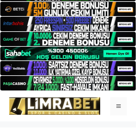
İçeriğe
atla
Menü