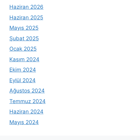
Haziran 2026
Haziran 2025
Mayıs 2025
Şubat 2025
Ocak 2025
Kasım 2024
Ekim 2024
Eylül 2024
Ağustos 2024
Temmuz 2024
Haziran 2024
Mayıs 2024