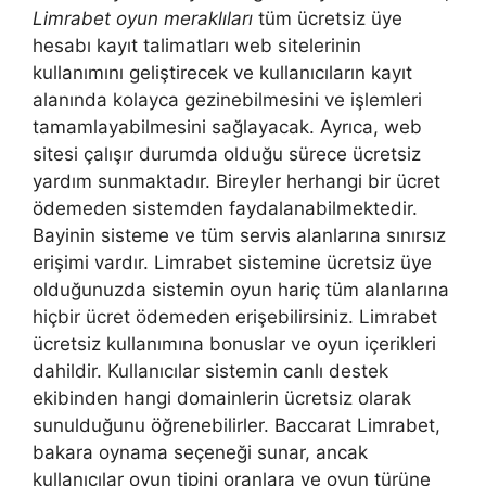
Limrabet oyun meraklıları
tüm ücretsiz üye
hesabı kayıt talimatları web sitelerinin
kullanımını geliştirecek ve kullanıcıların kayıt
alanında kolayca gezinebilmesini ve işlemleri
tamamlayabilmesini sağlayacak. Ayrıca, web
sitesi çalışır durumda olduğu sürece ücretsiz
yardım sunmaktadır. Bireyler herhangi bir ücret
ödemeden sistemden faydalanabilmektedir.
Bayinin sisteme ve tüm servis alanlarına sınırsız
erişimi vardır. Limrabet sistemine ücretsiz üye
olduğunuzda sistemin oyun hariç tüm alanlarına
hiçbir ücret ödemeden erişebilirsiniz. Limrabet
ücretsiz kullanımına bonuslar ve oyun içerikleri
dahildir. Kullanıcılar sistemin canlı destek
ekibinden hangi domainlerin ücretsiz olarak
sunulduğunu öğrenebilirler. Baccarat Limrabet,
bakara oynama seçeneği sunar, ancak
kullanıcılar oyun tipini oranlara ve oyun türüne