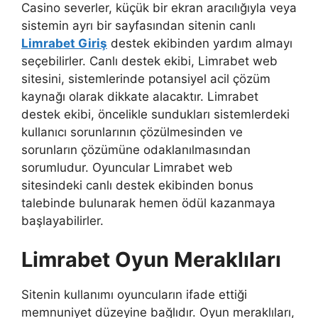
Casino severler, küçük bir ekran aracılığıyla veya
sistemin ayrı bir sayfasından sitenin canlı
Limrabet Giriş
destek ekibinden yardım almayı
seçebilirler. Canlı destek ekibi, Limrabet web
sitesini, sistemlerinde potansiyel acil çözüm
kaynağı olarak dikkate alacaktır. Limrabet
destek ekibi, öncelikle sundukları sistemlerdeki
kullanıcı sorunlarının çözülmesinden ve
sorunların çözümüne odaklanılmasından
sorumludur. Oyuncular Limrabet web
sitesindeki canlı destek ekibinden bonus
talebinde bulunarak hemen ödül kazanmaya
başlayabilirler.
Limrabet Oyun Meraklıları
Sitenin kullanımı oyuncuların ifade ettiği
memnuniyet düzeyine bağlıdır. Oyun meraklıları,