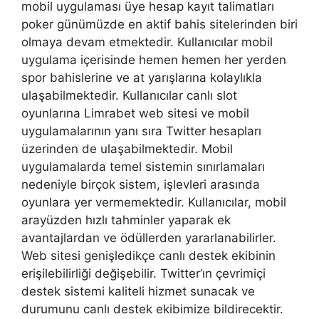
mobil uygulaması üye hesap kayıt talimatları
poker günümüzde en aktif bahis sitelerinden biri
olmaya devam etmektedir. Kullanıcılar mobil
uygulama içerisinde hemen hemen her yerden
spor bahislerine ve at yarışlarına kolaylıkla
ulaşabilmektedir. Kullanıcılar canlı slot
oyunlarına Limrabet web sitesi ve mobil
uygulamalarının yanı sıra Twitter hesapları
üzerinden de ulaşabilmektedir. Mobil
uygulamalarda temel sistemin sınırlamaları
nedeniyle birçok sistem, işlevleri arasında
oyunlara yer vermemektedir. Kullanıcılar, mobil
arayüzden hızlı tahminler yaparak ek
avantajlardan ve ödüllerden yararlanabilirler.
Web sitesi genişledikçe canlı destek ekibinin
erişilebilirliği değişebilir. Twitter’ın çevrimiçi
destek sistemi kaliteli hizmet sunacak ve
durumunu canlı destek ekibimize bildirecektir.