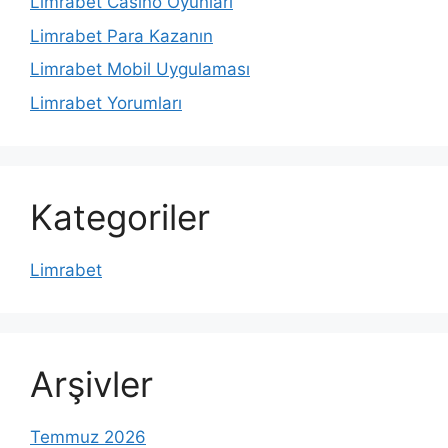
Limrabet Casino Oyunları
Limrabet Para Kazanın
Limrabet Mobil Uygulaması
Limrabet Yorumları
Kategoriler
Limrabet
Arşivler
Temmuz 2026