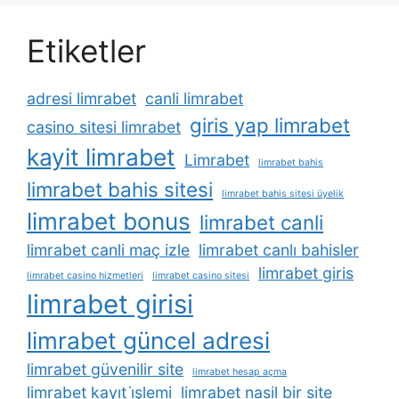
Etiketler
adresi limrabet
canli limrabet
giris yap limrabet
casino sitesi limrabet
kayit limrabet
Limrabet
limrabet bahis
limrabet bahis sitesi
limrabet bahis sitesi üyelik
limrabet bonus
limrabet canli
limrabet canli maç izle
limrabet canlı bahisler
limrabet giris
limrabet casino hizmetleri
limrabet casino sitesi
limrabet girisi
limrabet güncel adresi
limrabet güvenilir site
limrabet hesap açma
limrabet kayıt i̇şlemi
limrabet nasil bir site