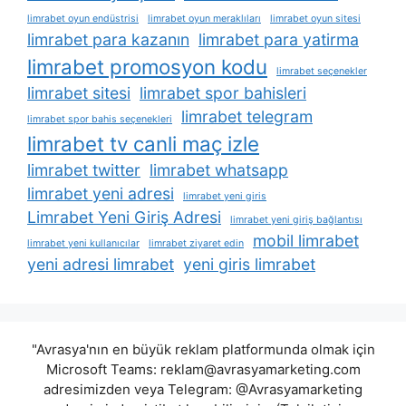
limrabet oyun endüstrisi
limrabet oyun meraklıları
limrabet oyun sitesi
limrabet para kazanın
limrabet para yatirma
limrabet promosyon kodu
limrabet seçenekler
limrabet sitesi
limrabet spor bahisleri
limrabet telegram
limrabet spor bahis seçenekleri
limrabet tv canli maç izle
limrabet twitter
limrabet whatsapp
limrabet yeni adresi
limrabet yeni giris
Limrabet Yeni Giriş Adresi
limrabet yeni giriş bağlantısı
mobil limrabet
limrabet yeni kullanıcılar
limrabet ziyaret edin
yeni adresi limrabet
yeni giris limrabet
"Avrasya'nın en büyük reklam platformunda olmak için
Microsoft Teams:
reklam@avrasyamarketing.com
adresimizden veya Telegram: @Avrasyamarketing