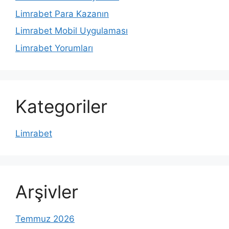
Limrabet Para Kazanın
Limrabet Mobil Uygulaması
Limrabet Yorumları
Kategoriler
Limrabet
Arşivler
Temmuz 2026