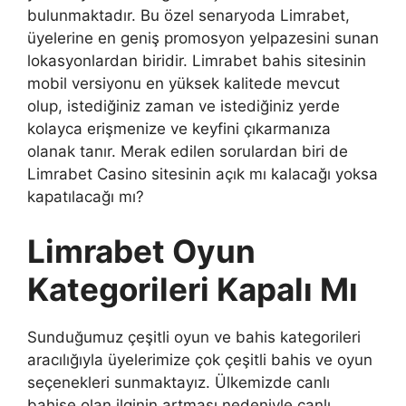
bulunmaktadır. Bu özel senaryoda Limrabet,
üyelerine en geniş promosyon yelpazesini sunan
lokasyonlardan biridir. Limrabet bahis sitesinin
mobil versiyonu en yüksek kalitede mevcut
olup, istediğiniz zaman ve istediğiniz yerde
kolayca erişmenize ve keyfini çıkarmanıza
olanak tanır. Merak edilen sorulardan biri de
Limrabet Casino sitesinin açık mı kalacağı yoksa
kapatılacağı mı?
Limrabet Oyun
Kategorileri Kapalı Mı
Sunduğumuz çeşitli oyun ve bahis kategorileri
aracılığıyla üyelerimize çok çeşitli bahis ve oyun
seçenekleri sunmaktayız. Ülkemizde canlı
bahise olan ilginin artması nedeniyle canlı