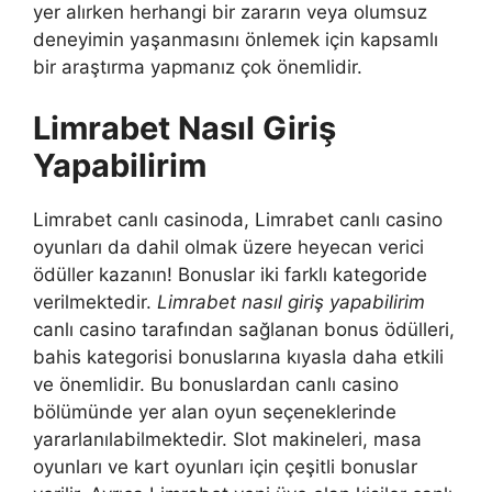
yer alırken herhangi bir zararın veya olumsuz
deneyimin yaşanmasını önlemek için kapsamlı
bir araştırma yapmanız çok önemlidir.
Limrabet Nasıl Giriş
Yapabilirim
Limrabet canlı casinoda, Limrabet canlı casino
oyunları da dahil olmak üzere heyecan verici
ödüller kazanın! Bonuslar iki farklı kategoride
verilmektedir.
Limrabet nasıl giriş yapabilirim
canlı casino tarafından sağlanan bonus ödülleri,
bahis kategorisi bonuslarına kıyasla daha etkili
ve önemlidir. Bu bonuslardan canlı casino
bölümünde yer alan oyun seçeneklerinde
yararlanılabilmektedir. Slot makineleri, masa
oyunları ve kart oyunları için çeşitli bonuslar