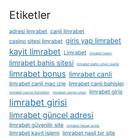
Etiketler
adresi limrabet
canli limrabet
giris yap limrabet
casino sitesi limrabet
kayit limrabet
Limrabet
limrabet bahis
limrabet bahis sitesi
limrabet bahis sitesi üyelik
limrabet bonus
limrabet canli
limrabet canli maç izle
limrabet canlı bahisler
limrabet giris
limrabet casino hizmetleri
limrabet casino sitesi
limrabet girisi
limrabet güncel adresi
limrabet güvenilir site
limrabet hesap açma
limrabet kayıt i̇şlemi
limrabet nasil bir site