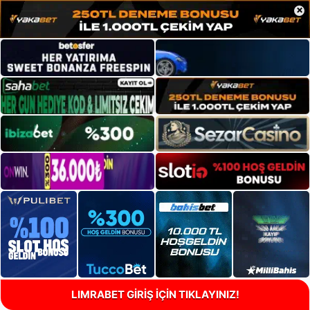
×
LIMRABET GİRİŞ İÇİN TIKLAYINIZ!