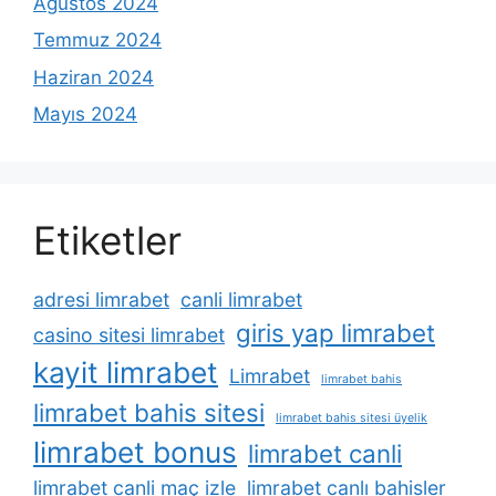
Ağustos 2024
Temmuz 2024
Haziran 2024
Mayıs 2024
Etiketler
adresi limrabet
canli limrabet
giris yap limrabet
casino sitesi limrabet
kayit limrabet
Limrabet
limrabet bahis
limrabet bahis sitesi
limrabet bahis sitesi üyelik
limrabet bonus
limrabet canli
limrabet canli maç izle
limrabet canlı bahisler