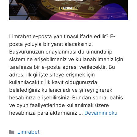
Limrabet e-posta yanıt nasıl ifade edilir? E-
posta yoluyla bir yanıt alacaksınız.
Başvurunuzun onaylanması durumunda ip
sistemine erişebilmeniz ve kullanabilmeniz için
tarafınıza bir e-posta adresi verilecektir. Bu
adres, ilk girişte siteye erişmek için
kullanılacaktır. İlk kayıt olduğunuzda
belirlediğiniz kullanıcı adı ve şifreyi girerek
hesabınıza erişebilirsiniz. Bundan sonra, bahis
ve oyun faaliyetlerinde kullanılmak üzere
hesabınıza para aktarmanız …
Devamını oku
Kategoriler
Limrabet