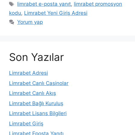
Etiketler
limrabet e-posta yanıt
,
limrabet promosyon
kodu
,
Limrabet Yeni Giriş Adresi
Yorum yap
Son Yazılar
Limrabet Adresi
Limrabet Canlı Casinolar
Limrabet Canlı Akış
Limrabet Bağlı Kuruluş
Limrabet Lisans Bilgileri
Limrabet Giriş
Limrabet Eposta Yanıtı