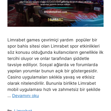
Limrabet games çevrimiçi yardım popüler bir
spor bahis sitesi olan Limrabet spor etkinlikleri
söz konusu olduğunda kullanıcıların genellikle ilk
tercihi oluyor ve onlar tarafından şiddetle
tavsiye ediliyor. Sosyal ağlarda ve forumlarda
yapılan yorumlar bunun açık bir göstergesidir.
Casino uygulamaları sıklıkla yavaş ve etkisiz
olarak nitelendirilir. Bununla birlikte Limrabet
mobil uygulaması hızlı ve zahmetsiz bir şekilde
…
Devamını oku
Kategoriler