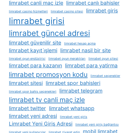
limrabet canli maç izle
limrabet canlı bahisler
limrabet giris
limrabet casino hizmetleri
limrabet casino sitesi
limrabet girisi
limrabet güncel adresi
limrabet güvenilir site
limrabet hesap açma
limrabet kayıt i̇şlemi
limrabet nasil bir site
limrabet oyun endüstrisi
limrabet oyun meraklıları
limrabet oyun sitesi
limrabet para kazanın
limrabet para yatirma
limrabet promosyon kodu
limrabet seçenekler
limrabet sitesi
limrabet spor bahisleri
limrabet telegram
limrabet spor bahis seçenekleri
limrabet tv canli maç izle
limrabet twitter
limrabet whatsapp
limrabet yeni adresi
limrabet yeni giris
Limrabet Yeni Giriş Adresi
limrabet yeni giriş bağlantısı
mobil limrabet
limrabet yeni kullanıcılar
limrabet ziyaret edin