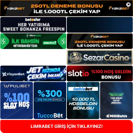
×
LIMRABET GİRİŞ İÇİN TIKLAYINIZ!