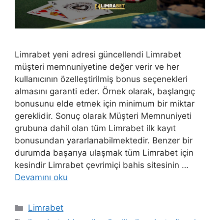
Limrabet yeni adresi güncellendi Limrabet
müşteri memnuniyetine değer verir ve her
kullanıcının özelleştirilmiş bonus seçenekleri
almasını garanti eder. Örnek olarak, başlangıç ​​
bonusunu elde etmek için minimum bir miktar
gereklidir. Sonuç olarak Müşteri Memnuniyeti
grubuna dahil olan tüm Limrabet ilk kayıt
bonusundan yararlanabilmektedir. Benzer bir
durumda başarıya ulaşmak tüm Limrabet için
kesindir Limrabet çevrimiçi bahis sitesinin …
Devamını oku
Kategoriler
Limrabet