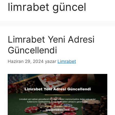
limrabet güncel
Limrabet Yeni Adresi
Güncellendi
Haziran 29, 2024
yazar
Limrabet