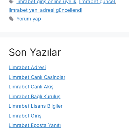
Etiketler
limrabet giriş online üyelik
,
limrabet güncel
,
limrabet yeni adresi güncellendi
Yorum yap
Son Yazılar
Limrabet Adresi
Limrabet Canlı Casinolar
Limrabet Canlı Akış
Limrabet Bağlı Kuruluş
Limrabet Lisans Bilgileri
Limrabet Giriş
Limrabet Eposta Yanıtı