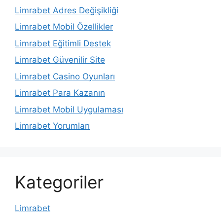
Limrabet Adres Değişikliği
Limrabet Mobil Özellikler
Limrabet Eğitimli Destek
Limrabet Güvenilir Site
Limrabet Casino Oyunları
Limrabet Para Kazanın
Limrabet Mobil Uygulaması
Limrabet Yorumları
Kategoriler
Limrabet