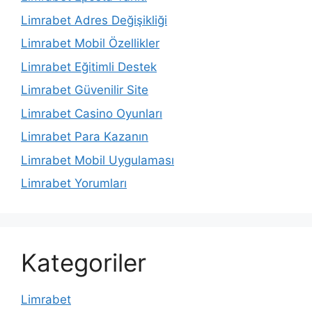
Limrabet Adres Değişikliği
Limrabet Mobil Özellikler
Limrabet Eğitimli Destek
Limrabet Güvenilir Site
Limrabet Casino Oyunları
Limrabet Para Kazanın
Limrabet Mobil Uygulaması
Limrabet Yorumları
Kategoriler
Limrabet