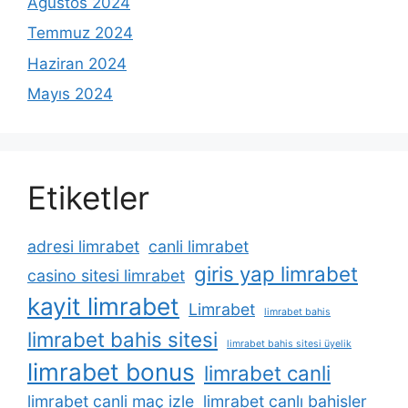
Ağustos 2024
Temmuz 2024
Haziran 2024
Mayıs 2024
Etiketler
adresi limrabet
canli limrabet
giris yap limrabet
casino sitesi limrabet
kayit limrabet
Limrabet
limrabet bahis
limrabet bahis sitesi
limrabet bahis sitesi üyelik
limrabet bonus
limrabet canli
limrabet canli maç izle
limrabet canlı bahisler