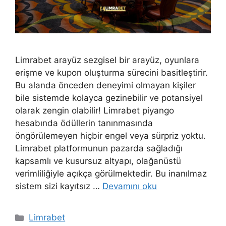
Limrabet arayüz sezgisel bir arayüz, oyunlara
erişme ve kupon oluşturma sürecini basitleştirir.
Bu alanda önceden deneyimi olmayan kişiler
bile sistemde kolayca gezinebilir ve potansiyel
olarak zengin olabilir! Limrabet piyango
hesabında ödüllerin tanınmasında
öngörülemeyen hiçbir engel veya sürpriz yoktu.
Limrabet platformunun pazarda sağladığı
kapsamlı ve kusursuz altyapı, olağanüstü
verimliliğiyle açıkça görülmektedir. Bu inanılmaz
sistem sizi kayıtsız …
Devamını oku
Kategoriler
Limrabet