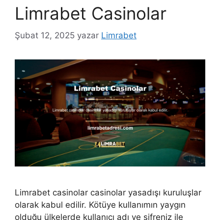
Limrabet Casinolar
Şubat 12, 2025
yazar
Limrabet
Limrabet casinolar casinolar yasadışı kuruluşlar
olarak kabul edilir. Kötüye kullanımın yaygın
olduğu ülkelerde kullanıcı adı ve şifreniz ile