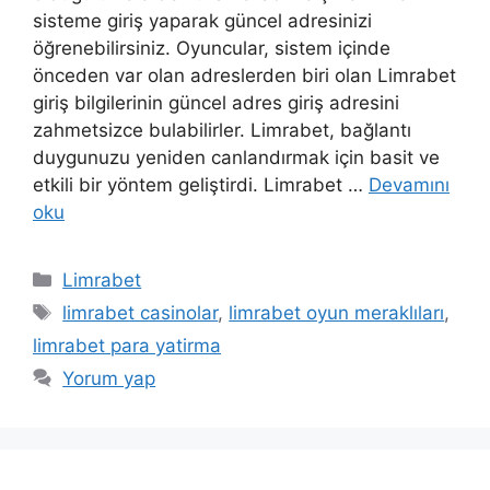
sisteme giriş yaparak güncel adresinizi
öğrenebilirsiniz. Oyuncular, sistem içinde
önceden var olan adreslerden biri olan Limrabet
giriş bilgilerinin güncel adres giriş adresini
zahmetsizce bulabilirler. Limrabet, bağlantı
duygunuzu yeniden canlandırmak için basit ve
etkili bir yöntem geliştirdi. Limrabet …
Devamını
oku
Kategoriler
Limrabet
Etiketler
limrabet casinolar
,
limrabet oyun meraklıları
,
limrabet para yatirma
Yorum yap