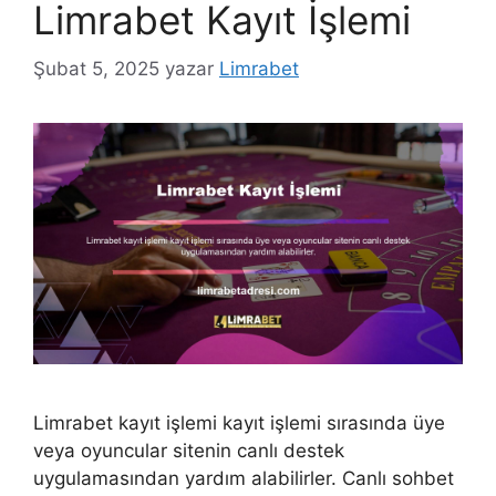
Limrabet Kayıt İşlemi
Şubat 5, 2025
yazar
Limrabet
Limrabet kayıt işlemi kayıt işlemi sırasında üye
veya oyuncular sitenin canlı destek
uygulamasından yardım alabilirler. Canlı sohbet