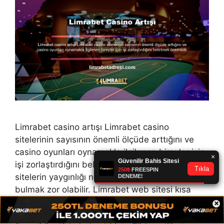
Limrabet casino artışı Limrabet casino
sitelerinin sayısının önemli ölçüde arttığını ve
casino oyunları oynamakla ilgilenen bireyler için
işi zorlaştırdığını belirtmek önemlidir. Dolandırıcı
sitelerin yaygınlığı nedeniyle güvenilir kaynakları
bulmak zor olabilir. Limrabet web sitesi kısa
sürede çok sayıda kullanıcı çekebilen en popüler
×
web sitelerinden biridir ve bu web sitesinin en