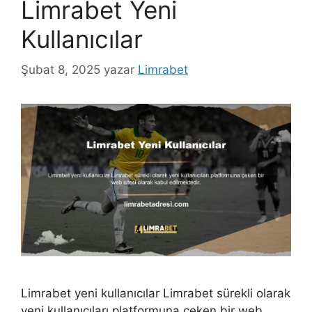
Limrabet Yeni
Kullanıcılar
Şubat 8, 2025
yazar
Limrabet
Limrabet yeni kullanıcılar Limrabet sürekli olarak
yeni kullanıcıları platformuna çeken bir web