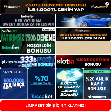
×
LIMRABET GİRİŞ İÇİN TIKLAYINIZ!