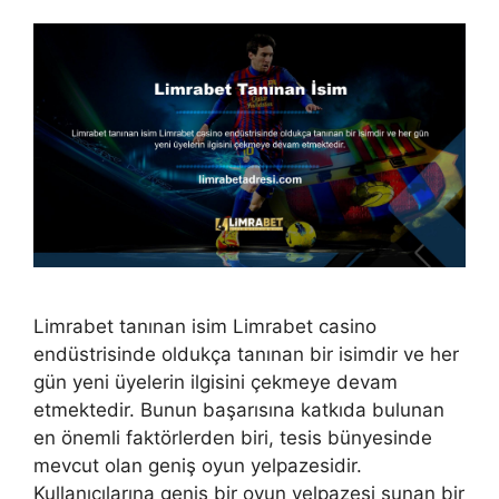
Limrabet tanınan isim Limrabet casino
endüstrisinde oldukça tanınan bir isimdir ve her
gün yeni üyelerin ilgisini çekmeye devam
etmektedir. Bunun başarısına katkıda bulunan
en önemli faktörlerden biri, tesis bünyesinde
mevcut olan geniş oyun yelpazesidir.
Kullanıcılarına geniş bir oyun yelpazesi sunan bir