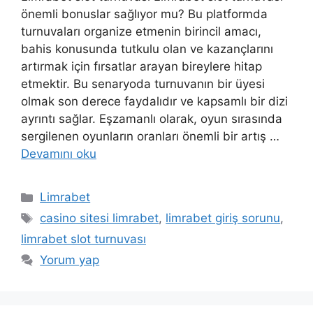
önemli bonuslar sağlıyor mu? Bu platformda
turnuvaları organize etmenin birincil amacı,
bahis konusunda tutkulu olan ve kazançlarını
artırmak için fırsatlar arayan bireylere hitap
etmektir. Bu senaryoda turnuvanın bir üyesi
olmak son derece faydalıdır ve kapsamlı bir dizi
ayrıntı sağlar. Eşzamanlı olarak, oyun sırasında
sergilenen oyunların oranları önemli bir artış …
Devamını oku
Kategoriler
Limrabet
Etiketler
casino sitesi limrabet
,
limrabet giriş sorunu
,
limrabet slot turnuvası
Yorum yap