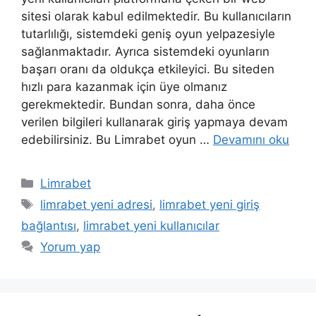
sitesi olarak kabul edilmektedir. Bu kullanıcıların
tutarlılığı, sistemdeki geniş oyun yelpazesiyle
sağlanmaktadır. Ayrıca sistemdeki oyunların
başarı oranı da oldukça etkileyici. Bu siteden
hızlı para kazanmak için üye olmanız
gerekmektedir. Bundan sonra, daha önce
verilen bilgileri kullanarak giriş yapmaya devam
edebilirsiniz. Bu Limrabet oyun …
Devamını oku
Kategoriler
Limrabet
Etiketler
limrabet yeni adresi
,
limrabet yeni giriş
bağlantısı
,
limrabet yeni kullanıcılar
Yorum yap