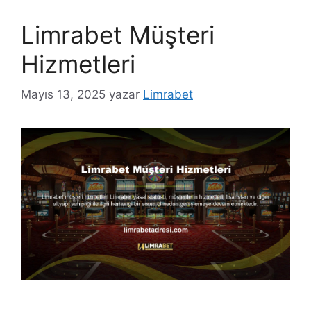
Limrabet Müşteri
Hizmetleri
Mayıs 13, 2025
yazar
Limrabet