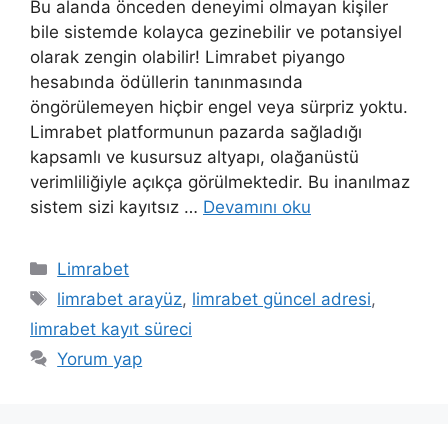
Bu alanda önceden deneyimi olmayan kişiler
bile sistemde kolayca gezinebilir ve potansiyel
olarak zengin olabilir! Limrabet piyango
hesabında ödüllerin tanınmasında
öngörülemeyen hiçbir engel veya sürpriz yoktu.
Limrabet platformunun pazarda sağladığı
kapsamlı ve kusursuz altyapı, olağanüstü
verimliliğiyle açıkça görülmektedir. Bu inanılmaz
sistem sizi kayıtsız …
Devamını oku
Kategoriler
Limrabet
Etiketler
limrabet arayüz
,
limrabet güncel adresi
,
limrabet kayıt süreci
Yorum yap